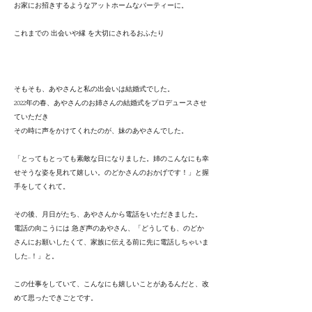
お家にお招きするようなアットホームなパーティーに。
これまでの 出会いや縁 を大切にされるおふたり
そもそも、あやさんと私の出会いは結婚式でした。
2022年の春、あやさんのお姉さんの結婚式をプロデュースさせ
ていただき
その時に声をかけてくれたのが、妹のあやさんでした。
「とってもとっても素敵な日になりました。姉のこんなにも幸
せそうな姿を見れて嬉しい。のどかさんのおかげです！」と握
手をしてくれて。
その後、月日がたち、あやさんから電話をいただきました。
​電話の向こうには 急ぎ声のあやさん、「どうしても、のどか
さんにお願いしたくて、家族に伝える前に先に電話しちゃいま
した..！」と。
この仕事をしていて、こんなにも嬉しいことがあるんだと、改
めて思ったできごとです。