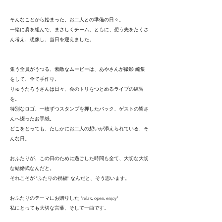
そんなことから始まった、お二人との準備の日々。
一緒に肩を組んで、まさしくチーム。ともに、想う先をたくさ
ん考え、想像し、当日を迎えました。
集う全員がうつる、素敵なムービーは、あやさんが撮影 編集
をして、全て手作り。
りゅうたろうさんは日々、会のトリをつとめるライブの練習
を。
特別なロゴ、一枚ずつスタンプを押したバック、ゲストの皆さ
んへ綴ったお手紙。
どこをとっても、たしかにお二人の想いが添えられている、そ
んな日。
おふたりが、この日のために過ごした時間も全て、大切な大切
な結婚式なんだと。
それこそが "ふたりの祝福" なんだと、そう思います。
おふたりのテーマにお贈りした "relax, open, enjoy"
私にとっても大切な言葉、そして一曲です。