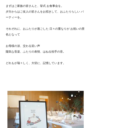
まずはご家族の皆さんと、挙式 お食事会を。
夕方からはご友人の皆さんをお招きして、おふたりらしい パ
ーティーを。
それぞれに、おふたりが過ごした 日々の重なりが お祝いの景
色となって
お母様の涙、交わる笑い声
陽気な音楽、ふたりの表情、はねる拍手の音。
​どれもが瑞々しく、大切に、記憶しています。